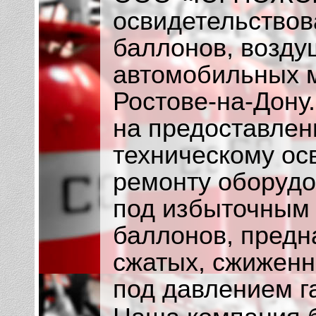
освидетельствов
баллонов, возду
автомобильных 
Ростове-на-Дону
на предоставлен
техническому ос
ремонту оборуд
под избыточным 
баллонов, предн
сжатых, сжиженн
под давлением г