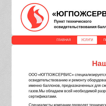
«ЮГПОЖСЕР
Пункт технического
освидетельствования бал
ГЛАВНАЯ
УСЛУГИ
П
Наш
ООО «ЮГПОЖСЕРВИС» специализируется на
освидетельствова
нию и ремонту оборудов
именно баллонов, предназначенных для с
газов.
Мы обладаем всей необходимой разр
сертификатами.
Специалисты компании проводят техническ